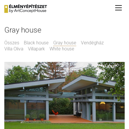
Gray house
Összes
Black house
Gray house
Vendégház
Villa Oliva
Villapark
White house